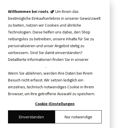
Skip
to
Tog
Willkommen bei roots. 🌿
Um Ihnen das
the
Me
bestmögliche Einkaufserlebnis in unserer Gewürzwelt
main
content.
zu bieten, nutzen wir Cookies und ähnliche
5 MIN. LESEZEIT
Technologien. Diese helfen uns dabei, den Shop
reibungslos zu betreiben, unsere Inhalte für Sie zu
Warum Gewürze aus
personalisieren und unser Angebot stetig zu
dem Supermarkt oft
verbessern. Sind Sie damit einverstanden?
Detaillierte Informationen finden Sie in unserer
flach schmecken
Datenschutzerklärung
.
Wenn Sie ablehnen, werden Ihre Daten bei Ihrem
Patrick Eisermann
:
Juli 29, 2026
Besuch nicht erfasst. Wir setzen lediglich ein
einzelnes, technisch notwendiges Cookie in Ihrem
Gewürzqualität bewusst verstehen
Browser, um Ihre getroffene Auswahl zu speichern.
Cookie-Einstellungen
Einverstanden
Nur notwendige