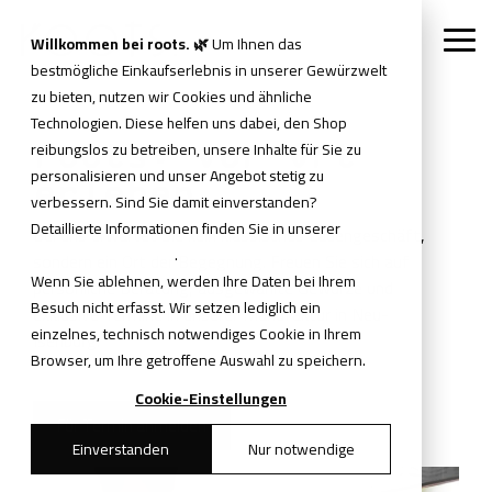
Skip
to
Willkommen bei roots. 🌿
Um Ihnen das
Tog
the
Me
bestmögliche Einkaufserlebnis in unserer Gewürzwelt
main
content.
zu bieten, nutzen wir Cookies und ähnliche
Technologien. Diese helfen uns dabei, den Shop
reibungslos zu betreiben, unsere Inhalte für Sie zu
roots. vor Ort
personalisieren und unser Angebot stetig zu
erleben
verbessern. Sind Sie damit einverstanden?
Detaillierte Informationen finden Sie in unserer
Bei uns erwartet Sie kein klassisches Ladengeschäft,
Datenschutzerklärung
.
sondern ein Ort der Begegnung. Freuen Sie sich auf
Wenn Sie ablehnen, werden Ihre Daten bei Ihrem
persönliche Beratung, ausgewählte Gewürze und
Besuch nicht erfasst. Wir setzen lediglich ein
exklusive Termine in unserer Manufaktur in Neu-
einzelnes, technisch notwendiges Cookie in Ihrem
Isenburg.
Browser, um Ihre getroffene Auswahl zu speichern.
Cookie-Einstellungen
Für Termin anmelden
Einverstanden
Nur notwendige