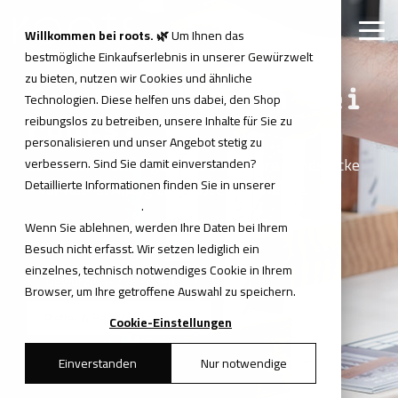
Skip
to
Tog
Willkommen bei roots. 🌿
Um Ihnen das
the
Me
bestmögliche Einkaufserlebnis in unserer Gewürzwelt
main
content.
zu bieten, nutzen wir Cookies und ähnliche
Gewürze kaufen bei
Technologien. Diese helfen uns dabei, den Shop
reibungslos zu betreiben, unsere Inhalte für Sie zu
roots.
personalisieren und unser Angebot stetig zu
Gewürze, Mischungen und besondere Fundstücke
verbessern. Sind Sie damit einverstanden?
Detaillierte Informationen finden Sie in unserer
– für Küche, Alltag und passende Anlässe.
Datenschutzerklärung
.
Wenn Sie ablehnen, werden Ihre Daten bei Ihrem
Besuch nicht erfasst. Wir setzen lediglich ein
einzelnes, technisch notwendiges Cookie in Ihrem
Gewürze A–Z ansehen
Browser, um Ihre getroffene Auswahl zu speichern.
Pfeffer & Raritäten entdecken
Cookie-Einstellungen
Einverstanden
Nur notwendige