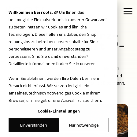
Skip
to
Willkommen bei roots. 🌿
Um Ihnen das
Tog
the
Me
bestmögliche Einkaufserlebnis in unserer Gewürzwelt
main
content.
zu bieten, nutzen wir Cookies und ähnliche
Technologien. Diese helfen uns dabei, den Shop
Exklusive Gewürz-
reibungslos zu betreiben, unsere Inhalte für Sie zu
Masterclass mit 7-
personalisieren und unser Angebot stetig zu
Gänge-Menü
verbessern. Sind Sie damit einverstanden?
Detaillierte Informationen finden Sie in unserer
Ein exklusives Genuss- und Wissensformat in kleinem
Datenschutzerklärung
.
Kreis – mit professioneller kulinarischer Begleitung und
Wenn Sie ablehnen, werden Ihre Daten bei Ihrem
geführter Gewürz-Masterclass durch Patrick Eisermann.
Besuch nicht erfasst. Wir setzen lediglich ein
einzelnes, technisch notwendiges Cookie in Ihrem
Browser, um Ihre getroffene Auswahl zu speichern.
Cookie-Einstellungen
Einverstanden
Nur notwendige