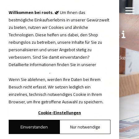
Skip
to
Tog
Willkommen bei roots. 🌿
Um Ihnen das
the
Me
bestmögliche Einkaufserlebnis in unserer Gewürzwelt
main
content.
zu bieten, nutzen wir Cookies und ähnliche
Gewürze kaufen bei
Technologien. Diese helfen uns dabei, den Shop
reibungslos zu betreiben, unsere Inhalte für Sie zu
roots.
personalisieren und unser Angebot stetig zu
Gewürze, Mischungen und besondere Fundstücke
verbessern. Sind Sie damit einverstanden?
Detaillierte Informationen finden Sie in unserer
– für Küche, Alltag und passende Anlässe.
Datenschutzerklärung
.
Wenn Sie ablehnen, werden Ihre Daten bei Ihrem
Besuch nicht erfasst. Wir setzen lediglich ein
einzelnes, technisch notwendiges Cookie in Ihrem
Gewürze A–Z ansehen
Browser, um Ihre getroffene Auswahl zu speichern.
Pfeffer & Raritäten entdecken
Cookie-Einstellungen
Einverstanden
Nur notwendige