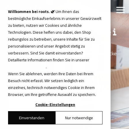
Skip
to
Tog
Willkommen bei roots. 🌿
Um Ihnen das
the
Me
bestmögliche Einkaufserlebnis in unserer Gewürzwelt
main
content.
zu bieten, nutzen wir Cookies und ähnliche
Gewürze kaufen bei
Technologien. Diese helfen uns dabei, den Shop
reibungslos zu betreiben, unsere Inhalte für Sie zu
roots.
personalisieren und unser Angebot stetig zu
Gewürze, Mischungen und besondere Fundstücke
verbessern. Sind Sie damit einverstanden?
Detaillierte Informationen finden Sie in unserer
– für Küche, Alltag und passende Anlässe.
Datenschutzerklärung
.
Wenn Sie ablehnen, werden Ihre Daten bei Ihrem
Besuch nicht erfasst. Wir setzen lediglich ein
einzelnes, technisch notwendiges Cookie in Ihrem
Gewürze A–Z ansehen
Browser, um Ihre getroffene Auswahl zu speichern.
Pfeffer & Raritäten entdecken
Cookie-Einstellungen
Einverstanden
Nur notwendige