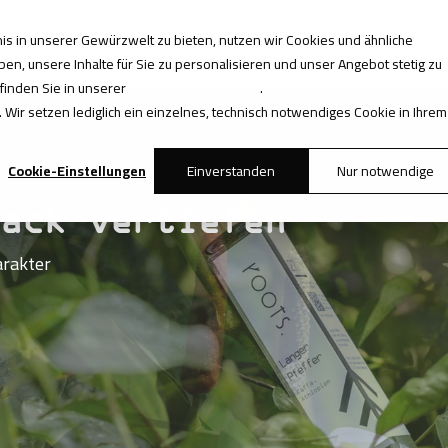
s in unserer Gewürzwelt zu bieten, nutzen wir Cookies und ähnliche
roots.
Gewürzwissen
B2B
Shop
en, unsere Inhalte für Sie zu personalisieren und unser Angebot stetig zu
 finden Sie in unserer
Datenschutzerklärung
.
 Wir setzen lediglich ein einzelnes, technisch notwendiges Cookie in Ihrem
Cookie-Einstellungen
Einverstanden
Nur notwendige
mack vertiefen
arakter