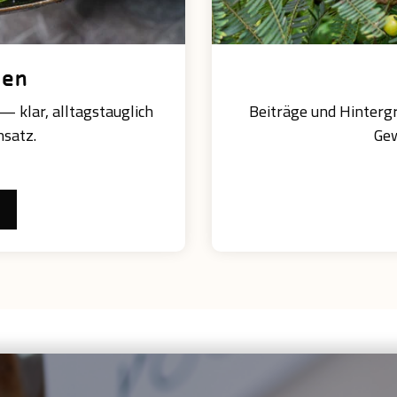
nen
 klar, alltagstauglich
Beiträge und Hinterg
nsatz.
Gew