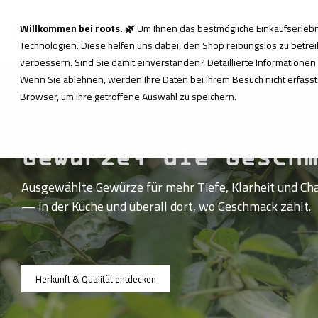
Skip
to
Willkommen bei roots. 🌿
Um Ihnen das bestmögliche Einkaufserlebni
Herkunft & Qualität
Über 
the
Technologien. Diese helfen uns dabei, den Shop reibungslos zu betreib
main
content.
verbessern. Sind Sie damit einverstanden? Detaillierte Informationen
Wenn Sie ablehnen, werden Ihre Daten bei Ihrem Besuch nicht erfasst.
Browser, um Ihre getroffene Auswahl zu speichern.
Gewürze, die Gesch
Ausgewählte Gewürze für mehr Tiefe, Klarheit und Ch
— in der Küche und überall dort, wo Geschmack zählt.
Herkunft & Qualität entdecken