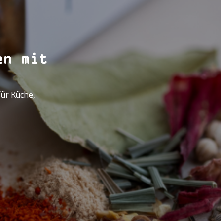
en mit
ür Küche,