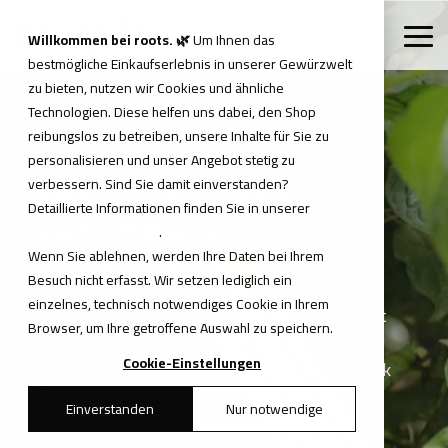
Skip
to
Willkommen bei roots. 🌿
Um Ihnen das
Tog
the
Me
bestmögliche Einkaufserlebnis in unserer Gewürzwelt
main
content.
zu bieten, nutzen wir Cookies und ähnliche
Technologien. Diese helfen uns dabei, den Shop
reibungslos zu betreiben, unsere Inhalte für Sie zu
personalisieren und unser Angebot stetig zu
verbessern. Sind Sie damit einverstanden?
Gewürze, die
Detaillierte Informationen finden Sie in unserer
Geschmack
Datenschutzerklärung
.
Wenn Sie ablehnen, werden Ihre Daten bei Ihrem
vertiefen
Besuch nicht erfasst. Wir setzen lediglich ein
einzelnes, technisch notwendiges Cookie in Ihrem
Ausgewählte Gewürze für mehr Tiefe, Klarheit
Browser, um Ihre getroffene Auswahl zu speichern.
und Charakter
Cookie-Einstellungen
— in der Küche und überall dort, wo Geschmack
zählt.
Einverstanden
Nur notwendige