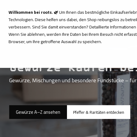
Skip
to
Willkommen bei roots. 🌿
Um Ihnen das bestmögliche Einkaufserlebni
Herkunft & Qualität
Über 
the
Technologien. Diese helfen uns dabei, den Shop reibungslos zu betreib
main
content.
verbessern. Sind Sie damit einverstanden? Detaillierte Informationen
Wenn Sie ablehnen, werden Ihre Daten bei Ihrem Besuch nicht erfasst.
Browser, um Ihre getroffene Auswahl zu speichern.
Gewürze kaufen b
Gewürze, Mischungen und besondere Fundstücke – für 
Gewürze A–Z ansehen
Pfeffer & Raritäten entdecken