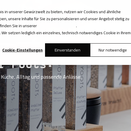
s in unserer Gewürzwelt zu bieten, nutzen wir Cookies und ähnliche
roots.
Gewürzwissen
B2B
Shop
en, unsere Inhalte für Sie zu personalisieren und unser Angebot stetig zu
 finden Sie in unserer
Datenschutzerklärung
.
 Wir setzen lediglich ein einzelnes, technisch notwendiges Cookie in Ihrem
Cookie-Einstellungen
Einverstanden
Nur notwendige
ei roots.
Küche, Alltag und passende Anlässe.