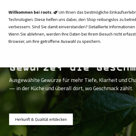
Skip
to
Willkommen bei roots. 🌿
Um Ihnen das bestmögliche Einkaufserlebni
Herkunft & Qualität
Über 
the
Technologien. Diese helfen uns dabei, den Shop reibungslos zu betreib
main
content.
verbessern. Sind Sie damit einverstanden? Detaillierte Informationen
Wenn Sie ablehnen, werden Ihre Daten bei Ihrem Besuch nicht erfasst.
Browser, um Ihre getroffene Auswahl zu speichern.
Gewürze, die Gesch
Ausgewählte Gewürze für mehr Tiefe, Klarheit und Ch
— in der Küche und überall dort, wo Geschmack zählt.
Herkunft & Qualität entdecken