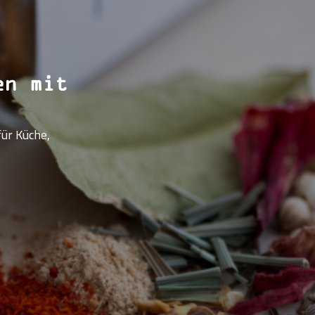
en mit
ür Küche,