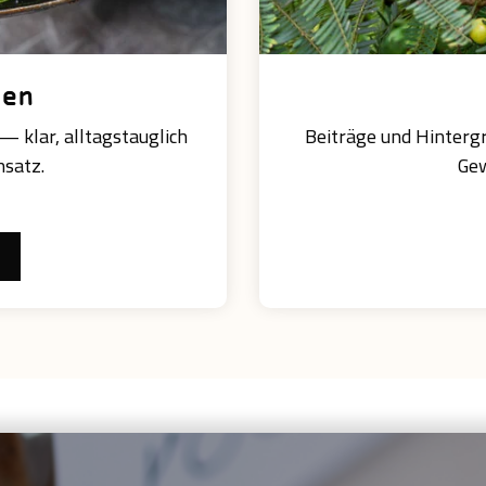
nen
 klar, alltagstauglich
Beiträge und Hinterg
nsatz.
Gew