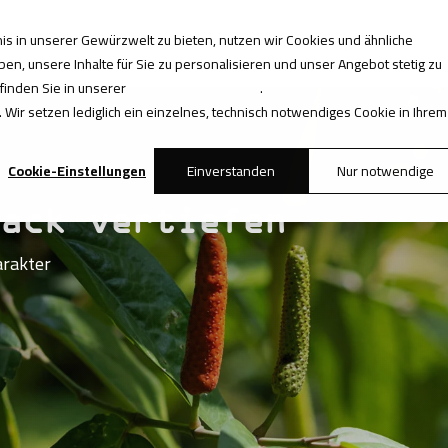
s in unserer Gewürzwelt zu bieten, nutzen wir Cookies und ähnliche
roots.
Gewürzwissen
B2B
Shop
en, unsere Inhalte für Sie zu personalisieren und unser Angebot stetig zu
 finden Sie in unserer
Datenschutzerklärung
.
 Wir setzen lediglich ein einzelnes, technisch notwendiges Cookie in Ihrem
Cookie-Einstellungen
Einverstanden
Nur notwendige
mack vertiefen
arakter